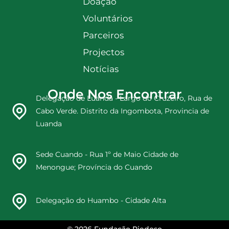
Doação
Voluntários
Parceiros
Projectos
Notícias
Onde Nos Encontrar
Delegação de Luanda - Largo do Cruzeiro, Rua de
Cabo Verde. Distrito da Ingombota, Provincia de
Luanda
Sede Cuando - Rua 1º de Maio Cidade de
Menongue; Província do Cuando
Delegação do Huambo - Cidade Alta
© 2026 Fundação Piedoso