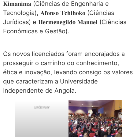
𝐊𝐢𝐦𝐚𝐧𝐢𝐦𝐚 (Ciências de Engenharia e
Tecnologia), 𝐀𝐟𝐨𝐧𝐬𝐨 𝐓𝐜𝐡𝐢𝐡𝐨𝐤𝐨 (Ciências
Jurídicas) e 𝐇𝐞𝐫𝐦𝐞𝐧𝐞𝐠𝐢𝐥𝐝𝐨 𝐌𝐚𝐧𝐮𝐞𝐥 (Ciências
Económicas e Gestão).
Os novos licenciados foram encorajados a
prosseguir o caminho do conhecimento,
ética e inovação, levando consigo os valores
que caracterizam a Universidade
Independente de Angola.
unknow