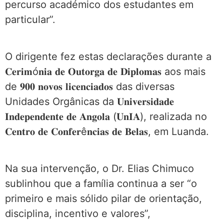
percurso académico dos estudantes em
particular”.
O dirigente fez estas declarações durante a
𝐂𝐞𝐫𝐢𝐦ó𝐧𝐢𝐚 𝐝𝐞 𝐎𝐮𝐭𝐨𝐫𝐠𝐚 𝐝𝐞 𝐃𝐢𝐩𝐥𝐨𝐦𝐚𝐬 aos mais
de 𝟗𝟎𝟎 𝐧𝐨𝐯𝐨𝐬 𝐥𝐢𝐜𝐞𝐧𝐜𝐢𝐚𝐝𝐨𝐬 das diversas
Unidades Orgânicas da 𝐔𝐧𝐢𝐯𝐞𝐫𝐬𝐢𝐝𝐚𝐝𝐞
𝐈𝐧𝐝𝐞𝐩𝐞𝐧𝐝𝐞𝐧𝐭𝐞 𝐝𝐞 𝐀𝐧𝐠𝐨𝐥𝐚 (𝐔𝐧𝐈𝐀), realizada no
𝐂𝐞𝐧𝐭𝐫𝐨 𝐝𝐞 𝐂𝐨𝐧𝐟𝐞𝐫ê𝐧𝐜𝐢𝐚𝐬 𝐝𝐞 𝐁𝐞𝐥𝐚𝐬, em Luanda.
Na sua intervenção, o Dr. Elias Chimuco
sublinhou que a família continua a ser “o
primeiro e mais sólido pilar de orientação,
disciplina, incentivo e valores”,