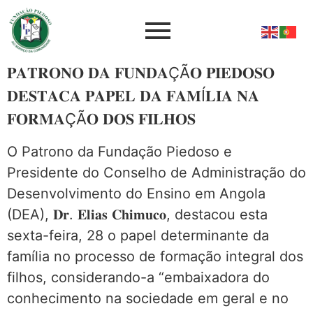
𝐏𝐀𝐓𝐑𝐎𝐍𝐎 𝐃𝐀 𝐅𝐔𝐍𝐃𝐀ÇÃ𝐎 𝐏𝐈𝐄𝐃𝐎𝐒𝐎
𝐃𝐄𝐒𝐓𝐀𝐂𝐀 𝐏𝐀𝐏𝐄𝐋 𝐃𝐀 𝐅𝐀𝐌Í𝐋𝐈𝐀 𝐍𝐀
𝐅𝐎𝐑𝐌𝐀ÇÃ𝐎 𝐃𝐎𝐒 𝐅𝐈𝐋𝐇𝐎𝐒
O Patrono da Fundação Piedoso e
Presidente do Conselho de Administração do
Desenvolvimento do Ensino em Angola
(DEA), 𝐃𝐫. 𝐄𝐥𝐢𝐚𝐬 𝐂𝐡𝐢𝐦𝐮𝐜𝐨, destacou esta
sexta-feira, 28 o papel determinante da
família no processo de formação integral dos
filhos, considerando-a “embaixadora do
conhecimento na sociedade em geral e no