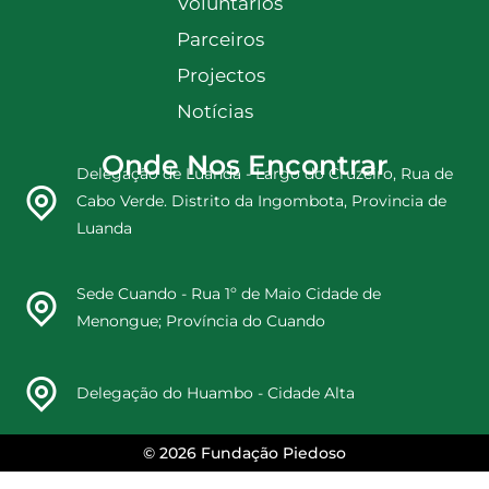
Voluntários
Parceiros
Projectos
Notícias
Onde Nos Encontrar
Delegação de Luanda - Largo do Cruzeiro, Rua de
Cabo Verde. Distrito da Ingombota, Provincia de
Luanda
Sede Cuando - Rua 1º de Maio Cidade de
Menongue; Província do Cuando
Delegação do Huambo - Cidade Alta
© 2026 Fundação Piedoso