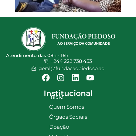
Atendimento das 08h - 16h
+244 222 738 453
geral@fundacaopiedoso.ao
Institucional
Início
Quem Somos
Órgãos Sociais
Doação