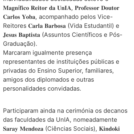
𝐌𝐚𝐠𝐧í𝐟𝐢𝐜𝐨 𝐑𝐞𝐢𝐭𝐨𝐫 𝐝𝐚 𝐔𝐧𝐈𝐀, 𝐏𝐫𝐨𝐟𝐞𝐬𝐬𝐨𝐫 𝐃𝐨𝐮𝐭𝐨𝐫
𝐂𝐚𝐫𝐥𝐨𝐬 𝐘𝐨𝐛𝐚, acompanhado pelos Vice-
Reitores 𝐂𝐚𝐫𝐥𝐚 𝐁𝐚𝐫𝐛𝐨𝐬𝐚 (Vida Estudantil) e
𝐉𝐞𝐬𝐮𝐬 𝐁𝐚𝐩𝐭𝐢𝐬𝐭𝐚 (Assuntos Científicos e Pós-
Graduação).
Marcaram igualmente presença
representantes de instituições públicas e
privadas do Ensino Superior, familiares,
amigos dos diplomados e outras
personalidades convidadas.
Participaram ainda na cerimónia os decanos
das faculdades da UnIA, nomeadamente
𝐒𝐚𝐫𝐚𝐲 𝐌𝐞𝐧𝐝𝐨𝐳𝐚 (Ciências Sociais), 𝐊𝐢𝐧𝐝𝐨𝐤𝐢