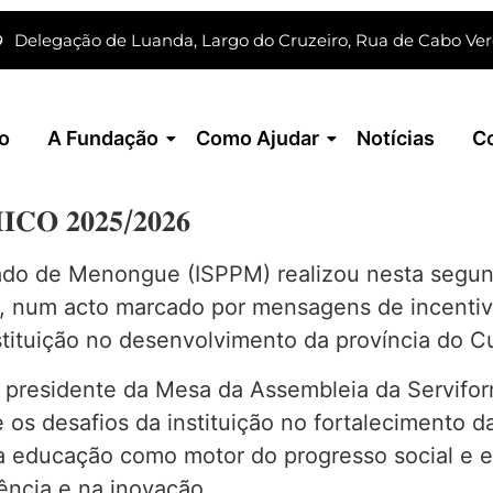
o
Delegação de Luanda, Largo do Cruzeiro, Rua de Cabo Ve
io
A Fundação
Como Ajudar
Notícias
C
𝐂𝐎 𝟐𝟎𝟐𝟓/𝟐𝟎𝟐𝟔
vado de Menongue (ISPPM) realizou nesta segund
6, num acto marcado por mensagens de incenti
stituição no desenvolvimento da província do 
presidente da Mesa da Assembleia da Serviform
s desafios da instituição no fortalecimento da 
da educação como motor do progresso social e
ência e na inovação.