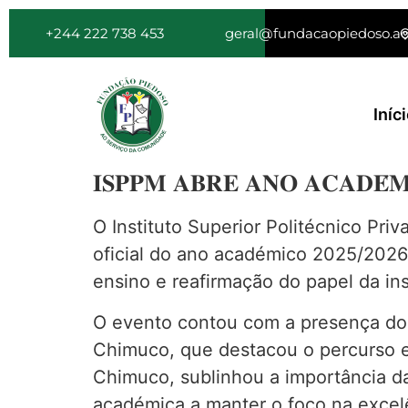
+244 222 738 453
geral@fundacaopiedoso.a
Iníc
𝐈𝐒𝐏𝐏𝐌 𝐀𝐁𝐑𝐄 𝐀𝐍𝐎 𝐀𝐂𝐀𝐃𝐄́𝐌𝐈
O Instituto Superior
Politécnico Pri
oficial do ano académico 2025/202
ensino e reafirmação do papel da in
O evento contou com a presença do 
Chimuco, que destacou o percurso e o
Chimuco, sublinhou a importância 
académica a manter o foco na excel