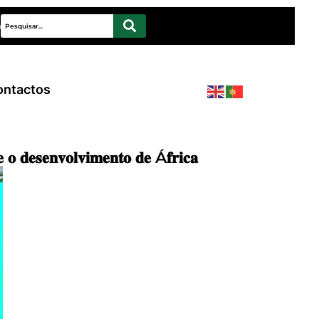
rde
ontactos
𝐨 𝐝𝐞𝐬𝐞𝐧𝐯𝐨𝐥𝐯𝐢𝐦𝐞𝐧𝐭𝐨 𝐝𝐞 Á𝐟𝐫𝐢𝐜𝐚