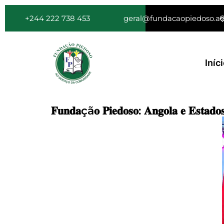
+244 222 738 453
geral@fundacaopiedoso.a
Iníc
𝐅𝐮𝐧𝐝𝐚çã𝐨 𝐏𝐢𝐞𝐝𝐨𝐬𝐨: 𝐀𝐧𝐠𝐨𝐥𝐚 𝐞 𝐄𝐬𝐭𝐚𝐝𝐨𝐬