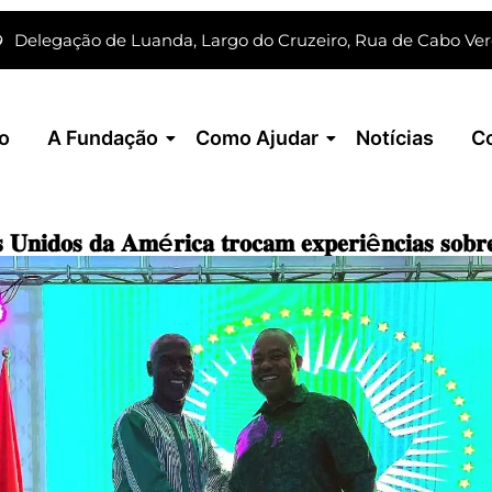
o
Delegação de Luanda, Largo do Cruzeiro, Rua de Cabo Ve
io
A Fundação
Como Ajudar
Notícias
C
 𝐔𝐧𝐢𝐝𝐨𝐬 𝐝𝐚 𝐀𝐦é𝐫𝐢𝐜𝐚 𝐭𝐫𝐨𝐜𝐚𝐦 𝐞𝐱𝐩𝐞𝐫𝐢ê𝐧𝐜𝐢𝐚𝐬 𝐬𝐨𝐛𝐫𝐞 